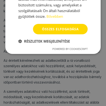
Adatkezelési cél: gazdasági reklámot, közvetlen üzletszerzési,
biztosított számukra, vagy amelyeket a
illetve marketing célú megkeresést is tartalmazó e-mailt
szolgáltatásaik Ön általi használatából
kiküldése.
gyűjtöttek össze.
Bővebben
Adatkezelés időtartama: Hírlevél feliratkozás esetén az
adatkezelés a felhasználó hozzájárulásának visszavonásáig
ÖSSZES ELFOGADÁSA
történik. A hozzájárulást az
info@esmart.hu
email címre küldött
emailben, vagy a hírlevélben szereplő linkre kattintva bármikor
RÉSZLETEK MEGJELENÍTÉSE
vissza lehet vonni.
POWERED BY COOKIESCRIPT
Az érintettek adatkezeléssel kapcsolatos jogainak ismertetése:
Az érintett kérelmezheti az adatkezelőtől a rá vonatkozó
személyes adatokhoz való hozzáférést, azok helyesbítését,
törlését vagy kezelésének korlátozását, és az érintettnek joga
van az adathordozhatósághoz, továbbá a hozzájárulás bármely
időpontban történő visszavonásához.
A személyes adatokhoz való hozzáférést, azok törlését,
módosítását, vagy kezelésének korlátozását, az adatok
hordozhatóságát, az adatkezelések elleni tiltakozást az alábbi