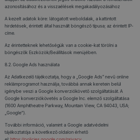
azonosításához és a visszaélések megakadályozásához
A kezelt adatok köre: látogatott weboldalak, a kattintott
hirdetések, érintett által használt böngésző típusa; az érintett IP-
címe.
Az érintetteknek lehetőségük van a cookie-kat törölni a
böngészők Eszközök/Beállítások menüjében.
8.2. Google Ads használata
Az Adatkezelő tájékoztatja, hogy a „Google Ads” nevű online
reklámprogramot használja, továbbá annak keretein belül
igénybe veszi a Google konverziókövető szolgáltatását. A
Google konverziókövetés a Google Inc. elemző szolgáltatása
(1600 Amphitheatre Parkway, Mountain View, CA 94043, USA;
„Google“).
További információ, valamint a Google adatvédelmi
tájékoztatója a következő oldalon érhető
el:
https://policies.google.com/privacy