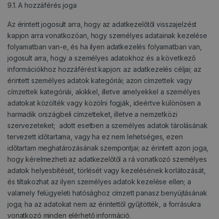
9.1. A hozzáférés joga
Az érintett jogosult arra, hogy az adatkezelőtől visszajelzést
kapjon arra vonatkozóan, hogy személyes adatainak kezelése
folyamatban van-e, és ha ilyen adatkezelés folyamatban van,
jogosult arra, hogy a személyes adatokhoz és a következő
információkhoz hozzáférést kapjon: az adatkezelés céljai; az
érintett személyes adatok kategóriái; azon címzettek vagy
címzettek kategóriái, akikkel, illetve amelyekkel a személyes
adatokat közölték vagy közölni fogják, ideértve különösen a
harmadik országbeli címzetteket, illetve a nemzetközi
szervezeteket; adott esetben a személyes adatok tárolásának
tervezett időtartama, vagy ha ez nem lehetséges, ezen
időtartam meghatározásának szempontjai; az érintett azon joga,
hogy kérelmezheti az adatkezelőtől a rá vonatkozó személyes
adatok helyesbítését, törlését vagy kezelésének korlátozását,
és tiltakozhat az ilyen személyes adatok kezelése ellen; a
valamely felügyeleti hatósághoz címzett panasz benyújtásának
joga; ha az adatokat nem az érintettől gyűjtötték, a forrásukra
vonatkozó minden elérhető információ.