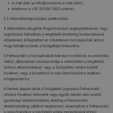
e-mail útján az info@esmart.hu e-mail címen,
telefonon a +36 20 566 3450 számon.
5.2. Hírlevéllel kapcsolatos adatkezelés
A Weboldalra látogatók Regisztrációjuk véglegesítésével, vagy
regisztráció hiányában a megfelelő lehetőség kiválasztásával
előzetesen, kifejezetten és önkéntesen hozzájárulnak ahhoz,
hogy feliratkozzanak a Szolgáltató hírlevelére.
A Felhasználó a hozzájárulását bármikor korlátozás és indokolás
nélkül, díjmentesen visszavonhatja a weboldalon a megfelelő
funkció alkalmazásával, vagy a Szolgáltató címére küldött
levélben, vagy a következő e-mail címre küldött e-mailben:
info@esmart.hu.
A fentiek alapján tehát a Szolgáltató jogosult a Felhasználó
részére Emailben hírlevelet vagy egyéb reklám célú levelet,
gazdasági reklámot küldeni, illetőleg a Felhasználót
direktmarketing céljából megkeresni, amennyiben a Felhasználó
a regisztrációkor a megfelelő adatai megadásával ehhez