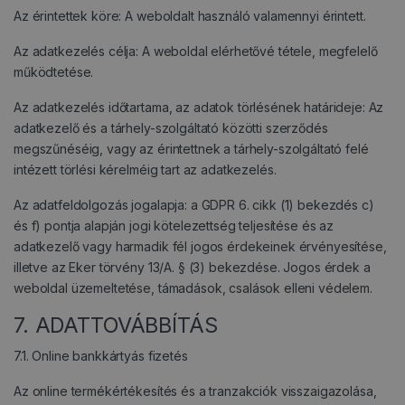
Az érintettek köre: A weboldalt használó valamennyi érintett.
Az adatkezelés célja: A weboldal elérhetővé tétele, megfelelő
működtetése.
Az adatkezelés időtartama, az adatok törlésének határideje: Az
adatkezelő és a tárhely-szolgáltató közötti szerződés
megszűnéséig, vagy az érintettnek a tárhely-szolgáltató felé
intézett törlési kérelméig tart az adatkezelés.
Az adatfeldolgozás jogalapja: a GDPR 6. cikk (1) bekezdés c)
és f) pontja alapján jogi kötelezettség teljesítése és az
adatkezelő vagy harmadik fél jogos érdekeinek érvényesítése,
illetve az Eker törvény 13/A. § (3) bekezdése. Jogos érdek a
weboldal üzemeltetése, támadások, csalások elleni védelem.
7. ADATTOVÁBBÍTÁS
7.1. Online bankkártyás fizetés
Az online termékértékesítés és a tranzakciók visszaigazolása,