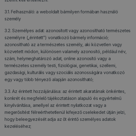
3.1. Felhasználó: a weboldalt bármilyen formában használó
személy
3.2. Személyes adat: azonosított vagy azonosítható természetes
személyre („érintett”) vonatkozó bármely információ;
azonosítható az a természetes személy, aki közvetlen vagy
közvetett módon, különösen valamely azonosító, például név,
szám, helymeghatározó adat, online azonosító vagy a
természetes személy testi, fiziológiai, genetikai, szellemi,
gazdasági, kulturális vagy szociális azonosságára vonatkozó
egy vagy több tényező alapján azonosítható;
3.3. Az érintett hozzájárulása: az érintett akaratának önkéntes,
konkrét és megfelelő tájékoztatáson alapuló és egyértelmű
kinyilvánítása, amellyel az érintett nyilatkozat vagy a
megerősítést félreérthetetlenül kifejező cselekedet útján jelzi,
hogy beleegyezését adja az őt érintő személyes adatok
kezeléséhez;