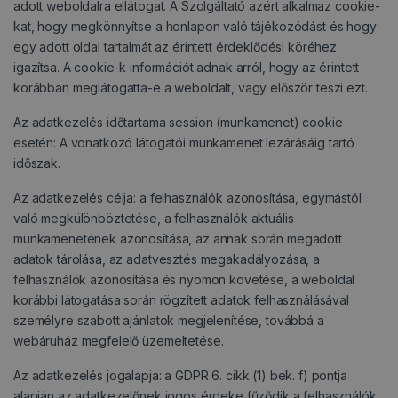
adott weboldalra ellátogat. A Szolgáltató azért alkalmaz cookie-
kat, hogy megkönnyítse a honlapon való tájékozódást és hogy
egy adott oldal tartalmát az érintett érdeklődési köréhez
igazítsa. A cookie-k információt adnak arról, hogy az érintett
korábban meglátogatta-e a weboldalt, vagy először teszi ezt.
Az adatkezelés időtartama session (munkamenet) cookie
esetén: A vonatkozó látogatói munkamenet lezárásáig tartó
időszak.
Az adatkezelés célja: a felhasználók azonosítása, egymástól
való megkülönböztetése, a felhasználók aktuális
munkamenetének azonosítása, az annak során megadott
adatok tárolása, az adatvesztés megakadályozása, a
felhasználók azonosítása és nyomon követése, a weboldal
korábbi látogatása során rögzített adatok felhasználásával
személyre szabott ajánlatok megjelenítése, továbbá a
webáruház megfelelő üzemeltetése.
Az adatkezelés jogalapja: a GDPR 6. cikk (1) bek. f) pontja
alapján az adatkezelőnek jogos érdeke fűződik a felhasználók