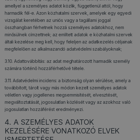
amellyel a személyes adatot közlik, függetlenül attól, hogy
harmadik fél-e. Azon közhatalmi szervek, amelyek egy egyedi
vizsgálat keretében az uniós vagy a tagállami joggal
összhangban férhetnek hozzá személyes adatokhoz, nem
minősülnek címzettnek; az említett adatok e közhatalmi szervek
általi kezelése meg kell, hogy feleljen az adatkezelés céljainak
megfelelően az alkalmazandó adatvédelmi szabályoknak;
3.10. Adattovábbítás: az adat meghatározott harmadik személy
számára történő hozzáférhetővé tétele.
3.11. Adatvédelmi incidens: a biztonság olyan sérülése, amely a
továbbított, tárolt vagy más módon kezelt személyes adatok
véletlen vagy jogellenes megsemmisítését, elvesztését,
megváltoztatását, jogosulatlan közlését vagy az azokhoz való
jogosulatlan hozzáférést eredményezi.
4. A SZEMÉLYES ADATOK
KEZELÉSÉRE VONATKOZÓ ELVEK
ISMERTETÉSE