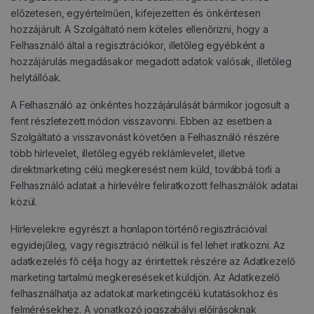
előzetesen, egyértelműen, kifejezetten és önkéntesen
hozzájárult. A Szolgáltató nem köteles ellenőrizni, hogy a
Felhasználó által a regisztrációkor, illetőleg egyébként a
hozzájárulás megadásakor megadott adatok valósak, illetőleg
helytállóak.
A Felhasználó az önkéntes hozzájárulását bármikor jogosult a
fent részletezett módon visszavonni. Ebben az esetben a
Szolgáltató a visszavonást követően a Felhasználó részére
több hírlevelet, illetőleg egyéb reklámlevelet, illetve
direktmarketing célú megkeresést nem küld, továbbá törli a
Felhasználó adatait a hírlevélre feliratkozott felhasználók adatai
közül.
Hírlevelekre egyrészt a honlapon történő regisztrációval
egyidejűleg, vagy regisztráció nélkül is fel lehet iratkozni. Az
adatkezelés fő célja hogy az érintettek részére az Adatkezelő
marketing tartalmú megkereséseket küldjön. Az Adatkezelő
felhasználhatja az adatokat marketingcélú kutatásokhoz és
felmérésekhez. A vonatkozó jogszabályi előírásoknak