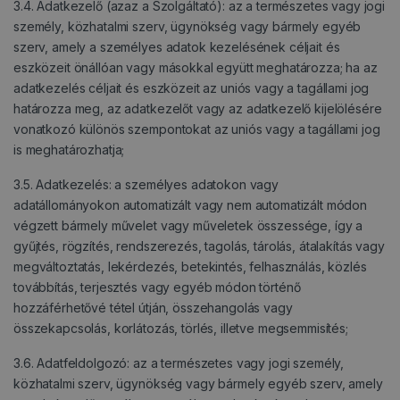
3.4. Adatkezelő (azaz a Szolgáltató): az a természetes vagy jogi
személy, közhatalmi szerv, ügynökség vagy bármely egyéb
szerv, amely a személyes adatok kezelésének céljait és
eszközeit önállóan vagy másokkal együtt meghatározza; ha az
adatkezelés céljait és eszközeit az uniós vagy a tagállami jog
határozza meg, az adatkezelőt vagy az adatkezelő kijelölésére
vonatkozó különös szempontokat az uniós vagy a tagállami jog
is meghatározhatja;
3.5. Adatkezelés: a személyes adatokon vagy
adatállományokon automatizált vagy nem automatizált módon
végzett bármely művelet vagy műveletek összessége, így a
gyűjtés, rögzítés, rendszerezés, tagolás, tárolás, átalakítás vagy
megváltoztatás, lekérdezés, betekintés, felhasználás, közlés
továbbítás, terjesztés vagy egyéb módon történő
hozzáférhetővé tétel útján, összehangolás vagy
összekapcsolás, korlátozás, törlés, illetve megsemmisítés;
3.6. Adatfeldolgozó: az a természetes vagy jogi személy,
közhatalmi szerv, ügynökség vagy bármely egyéb szerv, amely