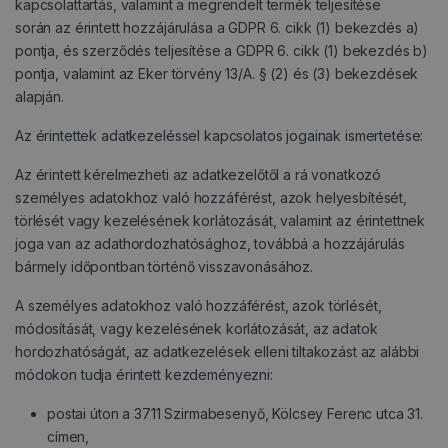
kapcsolattartás, valamint a megrendelt termék teljesítése
során az érintett hozzájárulása a GDPR 6. cikk (1) bekezdés a)
pontja, és szerződés teljesítése a GDPR 6. cikk (1) bekezdés b)
pontja, valamint az Eker törvény 13/A. § (2) és (3) bekezdések
alapján.
Az érintettek adatkezeléssel kapcsolatos jogainak ismertetése:
Az érintett kérelmezheti az adatkezelőtől a rá vonatkozó
személyes adatokhoz való hozzáférést, azok helyesbítését,
törlését vagy kezelésének korlátozását, valamint az érintettnek
joga van az adathordozhatósághoz, továbbá a hozzájárulás
bármely időpontban történő visszavonásához.
A személyes adatokhoz való hozzáférést, azok törlését,
módosítását, vagy kezelésének korlátozását, az adatok
hordozhatóságát, az adatkezelések elleni tiltakozást az alábbi
módokon tudja érintett kezdeményezni:
postai úton a 3711 Szirmabesenyő, Kölcsey Ferenc utca 31.
címen,