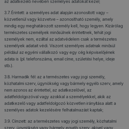
az adatkezelő nevében személyes adatokat kezel;
3.7. Érintett: a személyes adat alapján azonosított vagy –
közvetlenül vagy közvetve – azonosítható személy, amely
mindig egy meghatározott személy kell, hogy legyen. Kizárólag
természetes személyek minősülnek érintettnek, tehát jogi
személyek nem, ezáltal az adatvédelem csak a természetes
személyek adatait védi. Viszont személyes adatnak minősül
például az egyéni vállalkozó vagy egy cég képviselőjének
adata is (pl. telefonszáma, email címe, születési helye, ideje
stb.).
3.8. Harmadik fél: az a természetes vagy jogi személy,
közhatalmi szerv, ügynökség vagy bármely egyéb szerv, amely
nem azonos az érintettel, az adatkezelővel, az
adatfeldolgozóval vagy azokkal a személyekkel, akik az
adatkezelő vagy adatfeldolgozó közvetlen irányítása alatt a
személyes adatok kezelésére felhatalmazást kaptak;
3.9. Címzett: az a természetes vagy jogi személy, közhatalmi
szerv, ügynökség vagy bármely egyéb szerv, akivel vagy