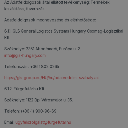
Az Adatfeldolgozók által ellátott tevékenység: Termékek
kiszállítása, fuvarozás.
Adatfeldolgozók megnevezése és elérhetősége:
6.1.1. GLS General Logistics Systems Hungary Csomag-Logisztikai
Kft.
Székhelye: 2351 Alsónémedi, Európa u. 2.
info@gls-hungary.com
Telefonszám: +36 1 802 0265
https://gls-group.eu/HU/hu/adatvedelmi-szabalyzat
6.1.2. Fürgefutár.hu Kft.
Székhelye: 1122 Bp. Városmajor u. 35.
Telefon: (+36-1) 900-96-69
Email:
ugyfelszolgalat@furgefutar.hu