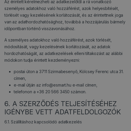
Az érintett kérelmezheti az adatkezelőtől a rá vonatkozó
személyes adatokhoz való hozzáférést, azok helyesbítését,
törlését vagy kezelésének korlátozását, és az érintettnek joga
van az adathordozhatósághoz, továbbá a hozzájárulás bármely
időpontban történő visszavonásához.
A személyes adatokhoz való hozzáférést, azok törlését,
módosítását, vagy kezelésének korlátozását, az adatok
hordozhatóságát, az adatkezelések elleni tiltakozást az alábbi
módokon tudja érintett kezdeményezni:
postai úton a 3711 Szirmabesenyő, Kölcsey Ferenc utca 31.
címen,
e-mail útján az info@esmart.hu e-mail címen,
telefonon a +36 20 566 3450 számon.
6. A SZERZŐDÉS TELJESÍTÉSÉHEZ
IGÉNYBE VETT ADATFELDOLGOZÓK
6.1. Szállításhoz kapcsolódó adatkezelés