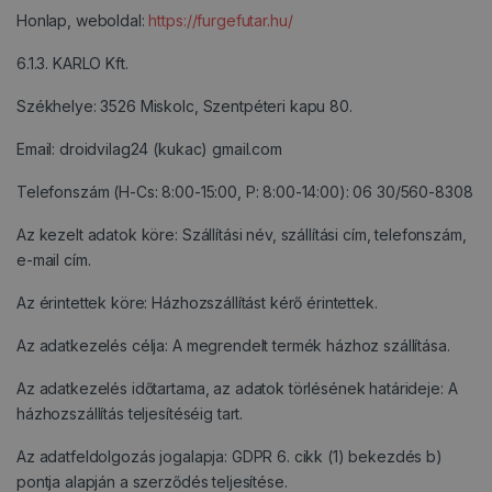
Honlap, weboldal:
https://furgefutar.hu/
6.1.3. KARLO Kft.
Székhelye: 3526 Miskolc, Szentpéteri kapu 80.
Email: droidvilag24 (kukac) gmail.com
Telefonszám (H-Cs: 8:00-15:00, P: 8:00-14:00): 06 30/560-8308
Az kezelt adatok köre: Szállítási név, szállítási cím, telefonszám,
e-mail cím.
Az érintettek köre: Házhozszállítást kérő érintettek.
Az adatkezelés célja: A megrendelt termék házhoz szállítása.
Az adatkezelés időtartama, az adatok törlésének határideje: A
házhozszállítás teljesítéséig tart.
Az adatfeldolgozás jogalapja: GDPR 6. cikk (1) bekezdés b)
pontja alapján a szerződés teljesítése.