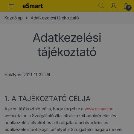
Skip to navigation
Skip to content
0
Kezdőlap
Adatkezelési tájékoztató
Adatkezelési
tájékoztató
Hatályos: 2021. 11. 22-től.
1. A TÁJÉKOZTATÓ CÉLJA
A jelen tájékoztató célja, hogy rögzítse a
www.esmart.hu
weboldalon a Szolgáltató által alkalmazott adatvédelmi és
adatkezelési elveket és a Szolgáltató adatvédelmi és
adatkezelési politikáját, amelyet a Szolgáltató magára nézve