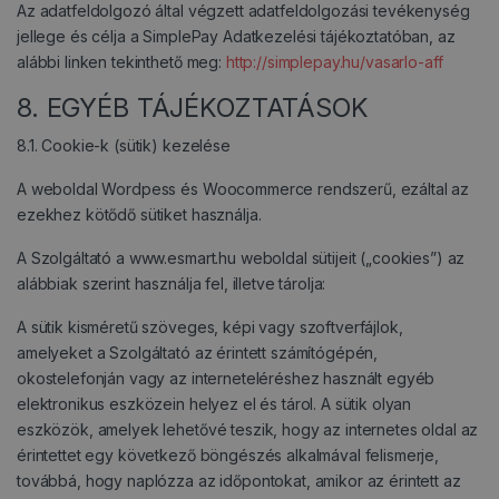
Az adatfeldolgozó által végzett adatfeldolgozási tevékenység
jellege és célja a SimplePay Adatkezelési tájékoztatóban, az
alábbi linken tekinthető meg:
http://simplepay.hu/vasarlo-aff
8. EGYÉB TÁJÉKOZTATÁSOK
8.1. Cookie-k (sütik) kezelése
A weboldal Wordpess és Woocommerce rendszerű, ezáltal az
ezekhez kötődő sütiket használja.
A Szolgáltató a www.esmart.hu weboldal sütijeit („cookies”) az
alábbiak szerint használja fel, illetve tárolja:
A sütik kisméretű szöveges, képi vagy szoftverfájlok,
amelyeket a Szolgáltató az érintett számítógépén,
okostelefonján vagy az interneteléréshez használt egyéb
elektronikus eszközein helyez el és tárol. A sütik olyan
eszközök, amelyek lehetővé teszik, hogy az internetes oldal az
érintettet egy következő böngészés alkalmával felismerje,
továbbá, hogy naplózza az időpontokat, amikor az érintett az