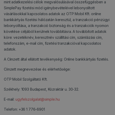
mint adatkezelési célok megvalósulásával összefüggésben a
SimplePay fizetési mód igénybevételével lebonyolított
vásárlásokkal kapcsolatos adatok az OTP Mobil Kft. online
bankkártyás fizetési hálózatán keresztül, a tranzakció pénzügyi
lebonyolítása, a tranzakció biztonság és a tranzakciók nyomon
követése céljából kerülnek továbbításra. A továbbított adatok
köre: vezetéknév, keresztnév szállítási cím, számlázási cím,
telefonszám, e-mail cím, fizetési tranzakcióval kapcsolatos
adatok.
A Címzett által ellátott tevékenység: Online bankkártyás fizetés.
Címzett megnevezése és elérhetősége:
OTP Mobil Szolgáltató Kft.
Székhely: 1093 Budapest, Közraktár u. 30-32.
E-mail:
ugyfelszolgalat@simple.hu
Telefon: +36 1 776-6901