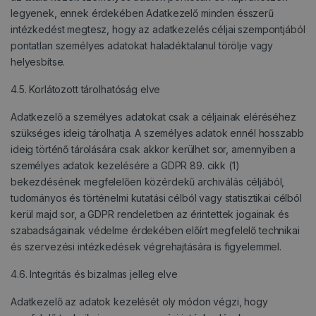
legyenek, ennek érdekében Adatkezelő minden ésszerű
intézkedést megtesz, hogy az adatkezelés céljai szempontjából
pontatlan személyes adatokat haladéktalanul törölje vagy
helyesbítse.
4.5. Korlátozott tárolhatóság elve
Adatkezelő a személyes adatokat csak a céljainak eléréséhez
szükséges ideig tárolhatja. A személyes adatok ennél hosszabb
ideig történő tárolására csak akkor kerülhet sor, amennyiben a
személyes adatok kezelésére a GDPR 89. cikk (1)
bekezdésének megfelelően közérdekű archiválás céljából,
tudományos és történelmi kutatási célból vagy statisztikai célból
kerül majd sor, a GDPR rendeletben az érintettek jogainak és
szabadságainak védelme érdekében előírt megfelelő technikai
és szervezési intézkedések végrehajtására is figyelemmel.
4.6. Integritás és bizalmas jelleg elve
Adatkezelő az adatok kezelését oly módon végzi, hogy