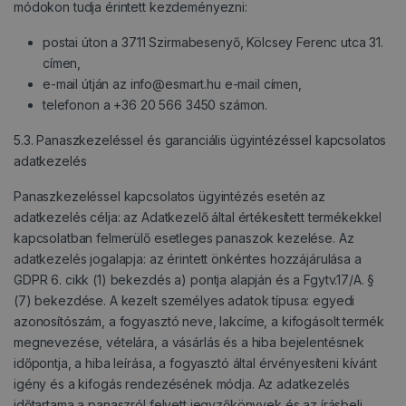
módokon tudja érintett kezdeményezni:
postai úton a 3711 Szirmabesenyő, Kölcsey Ferenc utca 31.
címen,
e-mail útján az info@esmart.hu e-mail címen,
telefonon a +36 20 566 3450 számon.
5.3. Panaszkezeléssel és garanciális ügyintézéssel kapcsolatos
adatkezelés
Panaszkezeléssel kapcsolatos ügyintézés esetén az
adatkezelés célja: az Adatkezelő által értékesített termékekkel
kapcsolatban felmerülő esetleges panaszok kezelése. Az
adatkezelés jogalapja: az érintett önkéntes hozzájárulása a
GDPR 6. cikk (1) bekezdés a) pontja alapján és a Fgytv.17/A. §
(7) bekezdése. A kezelt személyes adatok típusa: egyedi
azonosítószám, a fogyasztó neve, lakcíme, a kifogásolt termék
megnevezése, vételára, a vásárlás és a hiba bejelentésnek
időpontja, a hiba leírása, a fogyasztó által érvényesíteni kívánt
igény és a kifogás rendezésének módja. Az adatkezelés
időtartama a panaszról felvett jegyzőkönyvek és az írásbeli