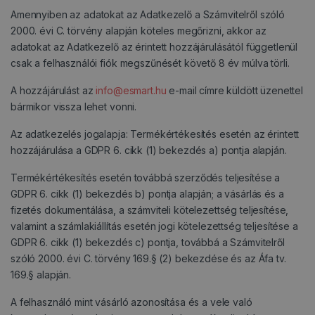
Amennyiben az adatokat az Adatkezelő a Számvitelről szóló
2000. évi C. törvény alapján köteles megőrizni, akkor az
adatokat az Adatkezelő az érintett hozzájárulásától függetlenül
csak a felhasználói fiók megszűnését követő 8 év múlva törli.
A hozzájárulást az
info@esmart.hu
e-mail címre küldött üzenettel
bármikor vissza lehet vonni.
Az adatkezelés jogalapja: Termékértékesítés esetén az érintett
hozzájárulása a GDPR 6. cikk (1) bekezdés a) pontja alapján.
Termékértékesítés esetén továbbá szerződés teljesítése a
GDPR 6. cikk (1) bekezdés b) pontja alapján; a vásárlás és a
fizetés dokumentálása, a számviteli kötelezettség teljesítése,
valamint a számlakiállítás esetén jogi kötelezettség teljesítése a
GDPR 6. cikk (1) bekezdés c) pontja, továbbá a Számvitelről
szóló 2000. évi C. törvény 169.§ (2) bekezdése és az Áfa tv.
169.§ alapján.
A felhasználó mint vásárló azonosítása és a vele való