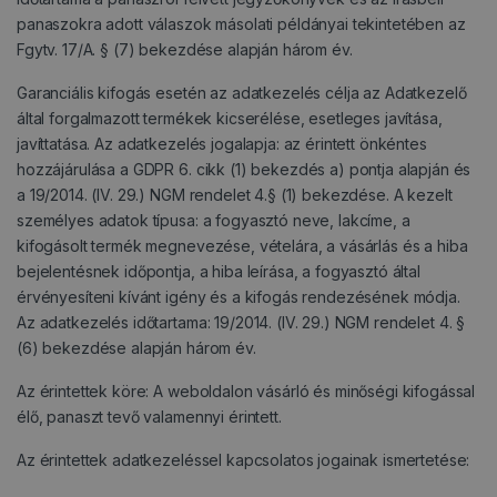
panaszokra adott válaszok másolati példányai tekintetében az
Fgytv. 17/A. § (7) bekezdése alapján három év.
Garanciális kifogás esetén az adatkezelés célja az Adatkezelő
által forgalmazott termékek kicserélése, esetleges javítása,
javíttatása. Az adatkezelés jogalapja: az érintett önkéntes
hozzájárulása a GDPR 6. cikk (1) bekezdés a) pontja alapján és
a 19/2014. (IV. 29.) NGM rendelet 4.§ (1) bekezdése. A kezelt
személyes adatok típusa: a fogyasztó neve, lakcíme, a
kifogásolt termék megnevezése, vételára, a vásárlás és a hiba
bejelentésnek időpontja, a hiba leírása, a fogyasztó által
érvényesíteni kívánt igény és a kifogás rendezésének módja.
Az adatkezelés időtartama: 19/2014. (IV. 29.) NGM rendelet 4. §
(6) bekezdése alapján három év.
Az érintettek köre: A weboldalon vásárló és minőségi kifogással
élő, panaszt tevő valamennyi érintett.
Az érintettek adatkezeléssel kapcsolatos jogainak ismertetése: