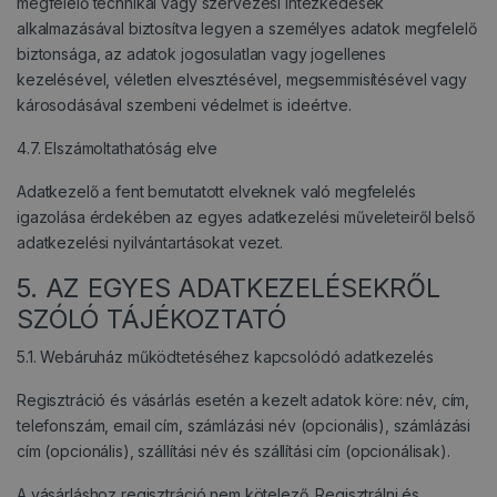
megfelelő technikai vagy szervezési intézkedések
alkalmazásával biztosítva legyen a személyes adatok megfelelő
biztonsága, az adatok jogosulatlan vagy jogellenes
kezelésével, véletlen elvesztésével, megsemmisítésével vagy
károsodásával szembeni védelmet is ideértve.
4.7. Elszámoltathatóság elve
Adatkezelő a fent bemutatott elveknek való megfelelés
igazolása érdekében az egyes adatkezelési műveleteiről belső
adatkezelési nyilvántartásokat vezet.
5. AZ EGYES ADATKEZELÉSEKRŐL
SZÓLÓ TÁJÉKOZTATÓ
5.1. Webáruház működtetéséhez kapcsolódó adatkezelés
Regisztráció és vásárlás esetén a kezelt adatok köre: név, cím,
telefonszám, email cím, számlázási név (opcionális), számlázási
cím (opcionális), szállítási név és szállítási cím (opcionálisak).
A vásárláshoz regisztráció nem kötelező. Regisztrálni és