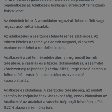
bejelentkezni az Adatkezelő honlapján létrehozott felhasználói
fiókkal lehet.
Az érintettek köre: A weboldalon regisztrált felhasználók vagy
regisztráció nélkül vásárlók.
Az adatkezelés a szerződés teljesítéséhez szükséges. Az
érintett köteles a személyes adatait megadni, ellenkező
esetben nem lehet a rendelést leadni.
Adatkezelési cél: termékértékesítés; a megrendelt termék
teljesítése; a vásárlás és a fizetés dokumentálása; a számviteli
kötelezettség teljesítése (számlakiállítás); regisztráció esetén a
felhasználó – vásárló – azonosítása és a vele való
kapcsolattartás.
Adatkezelés időtartama: A szerződés teljesítéséig, az érintett
személy hozzájárulásának visszavonásáig, ennek hiányában az
Adatkezelő az adatokat a vásárlás időpontját követően, a Ptk.
6:22. § alapján 5 év múlva törli.