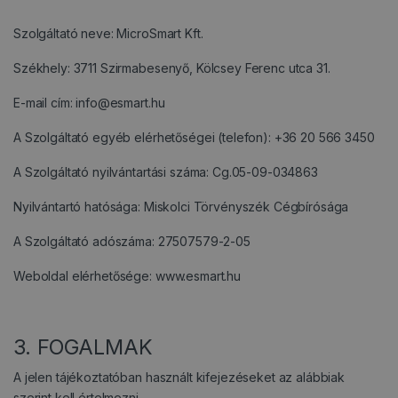
Szolgáltató neve: MicroSmart Kft.
Székhely: 3711 Szirmabesenyő, Kölcsey Ferenc utca 31.
E-mail cím: info@esmart.hu
A Szolgáltató egyéb elérhetőségei (telefon): +36 20 566 3450
A Szolgáltató nyilvántartási száma: Cg.05-09-034863
Nyilvántartó hatósága: Miskolci Törvényszék Cégbírósága
A Szolgáltató adószáma: 27507579-2-05
Weboldal elérhetősége: www.esmart.hu
3. FOGALMAK
A jelen tájékoztatóban használt kifejezéseket az alábbiak
szerint kell értelmezni.