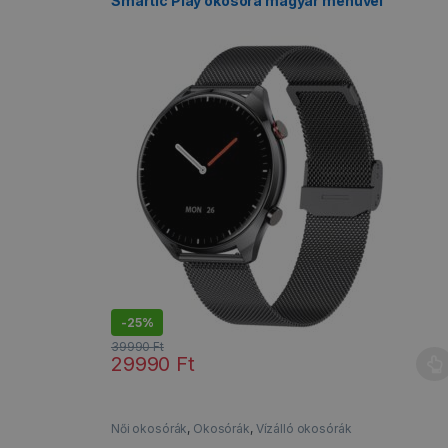
Smartic Play okosóra magyar menüvel
-
25%
39990
Ft
29990
Ft
Ennek a terméknek több variációja van. A változatok
Női okosórák
,
Okosórák
,
Vízálló okosórák