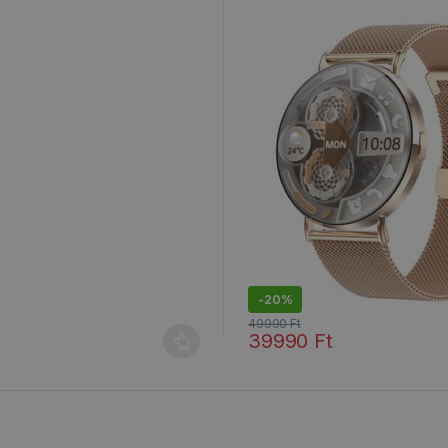
-
20%
49990
Ft
39990
Ft
 a termékoldalon választhatók ki
Ennek a terméknek több variáci