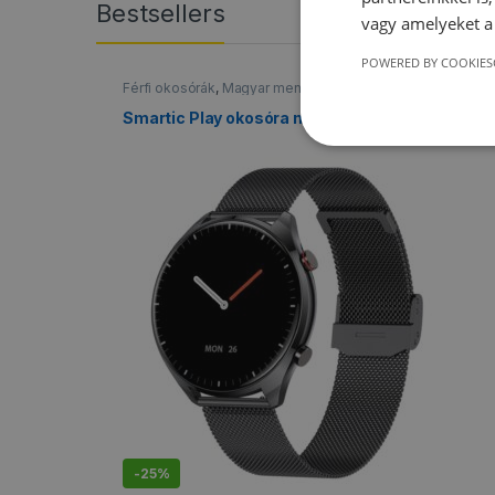
Bestsellers
vagy amelyeket a 
POWERED BY COOKIES
Férfi okosórák
,
Magyar menüs okosórák
,
Női okosórák
,
Ok
okosórák
,
Vízálló okosórák
Smartic Play okosóra magyar menüvel
-
25%