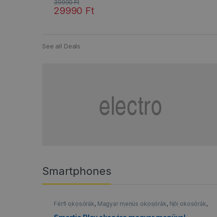
39990
Ft
29990
Ft
Ennek a terméknek több variációja van. A változatok
See all Deals
Smartphones
Férfi okosórák
,
Magyar menüs okosórák
,
Női okosórák
,
Okosórák
,
Sportos okosórák
,
Vízálló okosórák