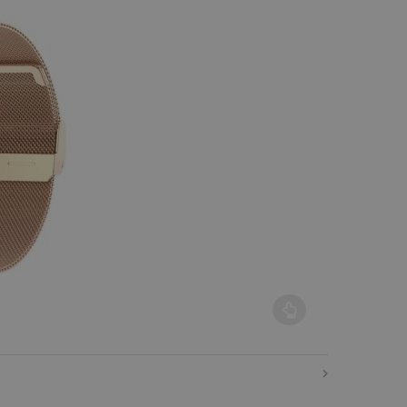
ója van. A változatok a termékoldalon választhatók ki