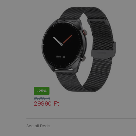
-
25%
39990
Ft
29990
Ft
Ennek a terméknek több variációja van. A változatok
See all Deals