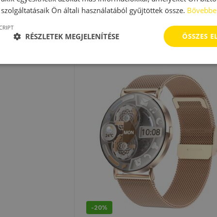
szolgáltatásaik Ön általi használatából gyűjtöttek össze.
Bővebbe
CRIPT
RÉSZLETEK MEGJELENÍTÉSE
ÖSSZES 
osórák
,
Sportos
Magyar menüs okosórák
,
Női okosórák
,
Okosó
ArdenWear G2 női okosóra
-
20%