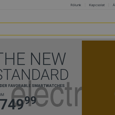
Rólunk
Kapcsolat
Á
THE NEW
STANDARD
DER FAVORABLE SMARTWATCHES
OM
99
749