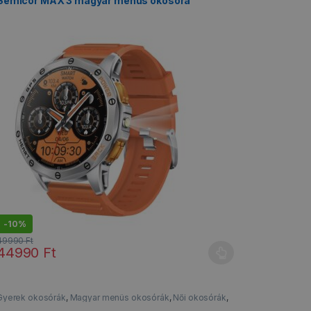
Semicor MAX 3 magyar menüs okosóra
-
10%
49990
Ft
44990
Ft
koldalon választhatók ki
Ennek a terméknek több variációja van. A változatok a termékoldalon 
Gyerek okosórák
,
Magyar menüs okosórák
,
Női okosórák
,
Okosórák
,
Vízálló okosórák