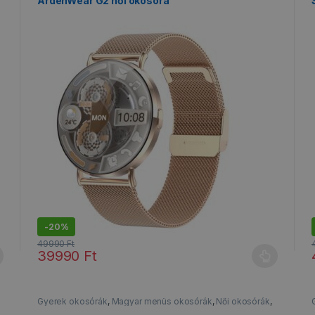
ArdenWear G2 női okosóra
-
20%
49990
Ft
39990
Ft
 a termékoldalon választhatók ki
Ennek a terméknek több variációja van. A változatok a termé
Gyerek okosórák
,
Magyar menüs okosórák
,
Női okosórák
,
Okosórák
,
Vízálló okosórák