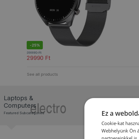
-
25%
39990
Ft
29990
Ft
Ennek a terméknek több variációja van. A változatok a 
See all products
Laptops &
Computers
Ez a webolda
Featured Subcategories
Cookie-kat haszná
Webhelyünk Ön ál
partnereinkkel is