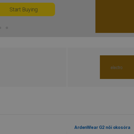
Start Buying
ArdenWear G2 női okosóra