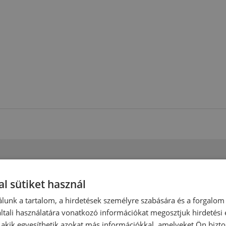
termékoldalon választhatók ki
l sütiket használ
lunk a tartalom, a hirdetések személyre szabására és a forgalom
tali használatára vonatkozó információkat megosztjuk hirdetési
, akik egyesíthetik azokat más információkkal, amelyeket Ön bizto