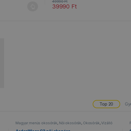
49990
Ft
39990
Ft
 a termékoldalon választhatók ki
Ennek a terméknek több variációja van. A 
Top 20
Gy
Magyar menüs okosórák
,
Női okosórák
,
Okosórák
,
Vízálló
okosórák