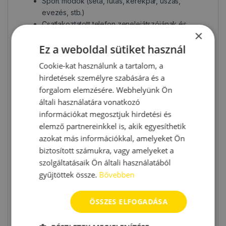
Sport módok (séta, futás, kerékpár, úszás,
evezés, stb.)
Csatlakoztatott telefon zenelejátszójának és
×
kamerájának vezérlése
Ez a weboldal sütiket használ
Automatikusan bekapcsol a kijelző, ha
felemeled a kezed
Cookie-kat használunk a tartalom, a
Pulzusmérő
hirdetések személyre szabására és a
Lépésszámláló
forgalom elemzésére. Webhelyünk Ön
Egyszerű alvásfigyelő
általi használatára vonatkozó
Ébresztő
információkat megosztjuk hirdetési és
Időjárás
elemző partnereinkkel is, akik egyesíthetik
Stopper
azokat más információkkal, amelyeket Ön
Számológép
biztosított számukra, vagy amelyeket a
stb.
szolgáltatásaik Ön általi használatából
Rövid leírás
gyűjtöttek össze.
Bővebben
A Leafit Q4 egy sportos és elegáns férfi okosóra,
ÖSSZES ELFOGADÁSA
amely prémium fémházzal, fém szíjjal és kényelmes,
divatos kialakítással bír. Az óra korlátozottan vízálló