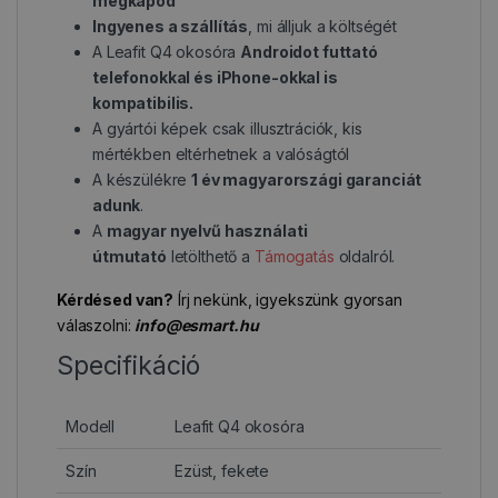
megkapod
Ingyenes a szállítás
, mi álljuk a költségét
A Leafit Q4 okosóra
Androidot futtató
telefonokkal és iPhone-okkal is
kompatibilis.
A gyártói képek csak illusztrációk, kis
mértékben eltérhetnek a valóságtól
A készülékre
1 év magyarországi garanciát
adunk
.
A
magyar nyelvű használati
útmutató
letölthető a
Támogatás
oldalról.
Kérdésed van?
Írj nekünk, igyekszünk gyorsan
válaszolni:
info@esmart.hu
Specifikáció
Modell
Leafit Q4 okosóra
Szín
Ezüst, fekete