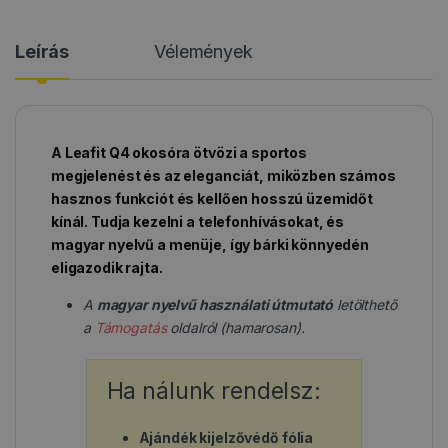
Leírás
Vélemények
A Leafit Q4 okosóra ötvözi a sportos
megjelenést és az eleganciát, miközben számos
hasznos funkciót és kellően hosszú üzemidőt
kínál. Tudja kezelni a telefonhívásokat, és
magyar nyelvű a menüje, így bárki könnyedén
eligazodik rajta.
A
magyar nyelvű használati útmutató
letölthető
a
Támogatás
oldalról (hamarosan).
Ha nálunk rendelsz:
Ajándék kijelzővédő fólia