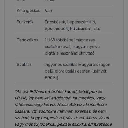
Kihangosítás
Van
Funkciók
Értesítések, Lépésszámláló,
Sportmódok, Pulzusmérő, stb.
Tartozékok
1 USB töltőkábel mágneses
csatlakozóval, magyar nyelvű
digitális használati útmutató
Szállítás
Ingyenes szállítás Magyarországon
belül előre utalás esetén (utánvét:
890 Ft)
*Az óra IP67-es minősítést kapott, tehát por- és
vízálló, így nem kell aggódnod, ha megázol, vagy
ráfröccsen egy kis víz. Hosszabb víz alá merítésre,
úszásra, vízi sportokra már nem alkalmas; és nem
szabad, hogy tengervízzel, sós vízzel, klóros vízzel
vagy más folyadékkal, például italokkal érintkezésbe