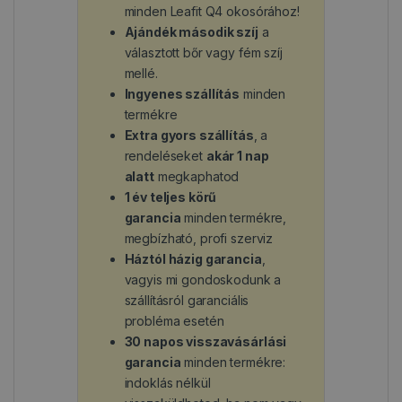
minden Leafit Q4 okosórához!
Ajándék második szíj
a
választott bőr vagy fém szíj
mellé.
Ingyenes szállítás
minden
termékre
Extra gyors szállítás
, a
rendeléseket
akár 1 nap
alatt
megkaphatod
1 év teljes körű
garancia
minden termékre,
megbízható, profi szerviz
Háztól házig garancia
,
vagyis mi gondoskodunk a
szállításról garanciális
probléma esetén
30 napos visszavásárlási
garancia
minden termékre:
indoklás nélkül