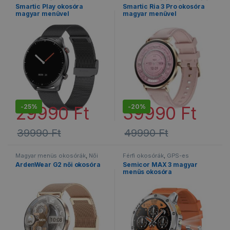
okosórák
,
Női okosórák
,
menüs okosórák
,
Női okosórák
,
Smartic Play okosóra
Smartic Ria 3 Pro okosóra
Okosórák
,
Sportos okosórák
,
Okosórák
,
Vízálló okosórák
magyar menüvel
magyar menüvel
Vízálló okosórák
-
25%
-
20%
29990
Ft
39990
Ft
39990
Ft
49990
Ft
Ennek a terméknek több variációja van. A változatok a termékold
Ennek a terméknek több variáció
Magyar menüs okosórák
,
Női
Férfi okosórák
,
GPS-es
okosórák
,
Okosórák
,
Vízálló
okosórák
,
Magyar menüs
ArdenWear G2 női okosóra
Semicor MAX 3 magyar
okosórák
okosórák
,
Okosórák
,
Sportos
menüs okosóra
okosórák
,
Vízálló okosórák