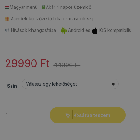
Magyar menü
Akár 4 napos üzemidő
Ajándék kijelzővédő fólia és második szíj
Hívások kihangosítása
Android és
iOS kompatibilis
29990
Ft
44990
Ft
Szín
Quantity
Kosárba teszem