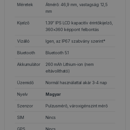
Méretek
Átmérő: 46,9 mm, vastagság: 12,5
mm
Kijelző
1.39″ IPS LCD kapacitív érintőkijelző,
360×360 képpont felbontás
Vízálló
Igen, az IP67 szabvány szerint*
Bluetooth
Bluetooth 5.1
Akkumulátor
260 mAh Lithium-ion (nem
eltávolítható)
Üzemidő
Normál használattal akár 3-4 nap
Nyelv
Magyar
Szenzor
Pulzusmérő, vároxigénszint mérő
SIM
Nincs
GPS
Nincs