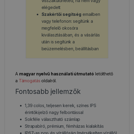
visszaküldheted, ha nem vagy
elégedett
Szakértői segítség
emailben
vagy telefonon: segítünk a
megfelelő okosóra
kiválasztásában, és a vásárlás
után is segítünk a
beüzemelésben, beállításban
A
magyar nyelvű használati útmutató
letölthető
a
Támogatás
oldalról.
Fontosabb jellemzők
1,39 colos, teljesen kerek, színes IPS
érintőkijelző nagy felbontással
Sokféle választható számlap
Strapabíró, prémium, fémházas kialakítás
IP67-as por- és vízállóság (mérsékelten vízálló)