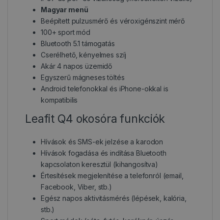
Magyar menü
Beépített pulzusmérő és véroxigénszint mérő
100+ sport mód
Bluetooth 5.1 támogatás
Cserélhető, kényelmes szíj
Akár 4 napos üzemidő
Egyszerű mágneses töltés
Android telefonokkal és iPhone-okkal is
kompatibilis
Leafit Q4 okosóra funkciók
Hívások és SMS-ek jelzése a karodon
Hívások fogadása és indítása Bluetooth
kapcsolaton keresztül (kihangosítva)
Értesítések megjelenítése a telefonról (email,
Facebook, Viber, stb.)
Egész napos aktivitásmérés (lépések, kalória,
stb.)