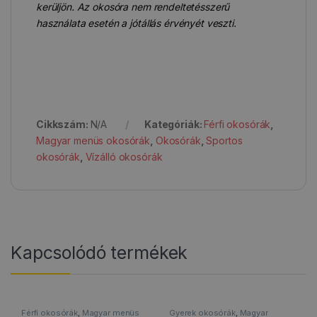
kerüljön. Az okosóra nem rendeltetésszerű
használata esetén a jótállás érvényét veszti.
Cikkszám:
N/A
Kategóriák:
Férfi okosórák
,
Magyar menüs okosórák
,
Okosórák
,
Sportos
okosórák
,
Vízálló okosórák
Kapcsolódó termékek
Férfi okosórák
,
Magyar menüs
Gyerek okosórák
,
Magyar