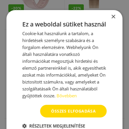
-
20%
-
22%
×
49990
Ft
44990
Ft
39990
Ft
34990
Ft
Ez a weboldal sütiket használ
Ennek a terméknek több variációja van. A változatok a termékold
Ennek a terméknek több variáció
Cookie-kat használunk a tartalom, a
GPS-es okosórák
,
Gyerek
okosórák
,
Magyar menüs
hirdetések személyre szabására és a
Semicor Nova 4G-s gyerek
okosórák
,
Okosórák
,
SIM
okosóra GPS-szel
kártyás okosórák
,
Vízálló
forgalom elemzésére. Webhelyünk Ön
okosórák
általi használatára vonatkozó
információkat megosztjuk hirdetési és
elemző partnereinkkel is, akik egyesíthetik
azokat más információkkal, amelyeket Ön
biztosított számukra, vagy amelyeket a
szolgáltatásaik Ön általi használatából
gyűjtöttek össze.
Bővebben
-
20%
49990
Ft
39990
Ft
ÖSSZES ELFOGADÁSA
Ennek a terméknek több variációja van. A változatok a termékold
Sorted by latest
Mind a(z) 3 találat megjelenítve
RÉSZLETEK MEGJELENÍTÉSE