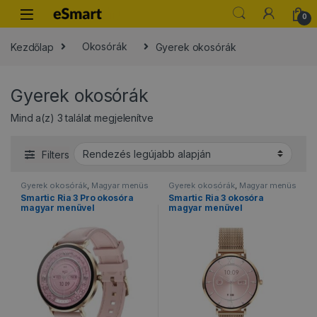
Skip to navigation
Skip to content
0
Kezdőlap
Okosórák
Gyerek okosórák
Gyerek okosórák
Sorted by latest
Mind a(z) 3 találat megjelenítve
Filters
Gyerek okosórák
,
Magyar menüs
Gyerek okosórák
,
Magyar menüs
okosórák
,
Női okosórák
,
okosórák
,
Női okosórák
,
Smartic Ria 3 Pro okosóra
Smartic Ria 3 okosóra
Okosórák
,
Vízálló okosórák
Okosórák
,
Vízálló okosórák
magyar menüvel
magyar menüvel