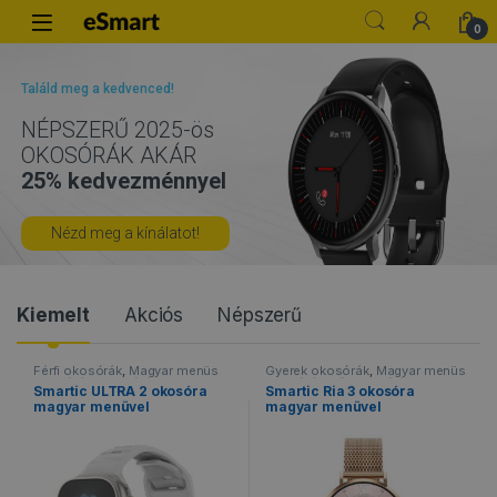
Skip to navigation
Skip to content
0
Találd meg a kedvenced!
NÉPSZERŰ 2025-ös
OKOSÓRÁK AKÁR
25% kedvezménnyel
Nézd meg a kínálatot!
P
Kiemelt
Akciós
Népszerű
r
Férfi okosórák
,
Magyar menüs
Gyerek okosórák
,
Magyar menüs
okosórák
,
Okosórák
,
Sportos
okosórák
,
Női okosórák
,
Smartic ULTRA 2 okosóra
Smartic Ria 3 okosóra
okosórák
,
Vízálló okosórák
Okosórák
,
Vízálló okosórák
o
magyar menüvel
magyar menüvel
d
u