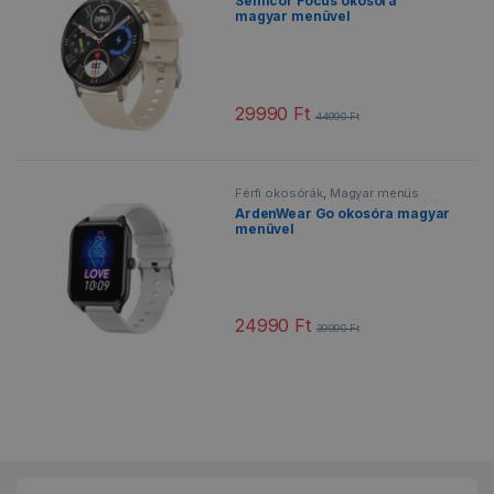
Semicor Focus okosóra
Sportos okosórák
,
Vízálló
magyar menüvel
okosórák
29990
Ft
44990
Ft
Ennek a terméknek több variációja v
Férfi okosórák
,
Magyar menüs
okosórák
,
Női okosórák
,
Okosórák
,
ArdenWear Go okosóra magyar
Sportos okosórák
,
Vízálló
menüvel
okosórák
24990
Ft
39990
Ft
Ennek a terméknek több variációja v