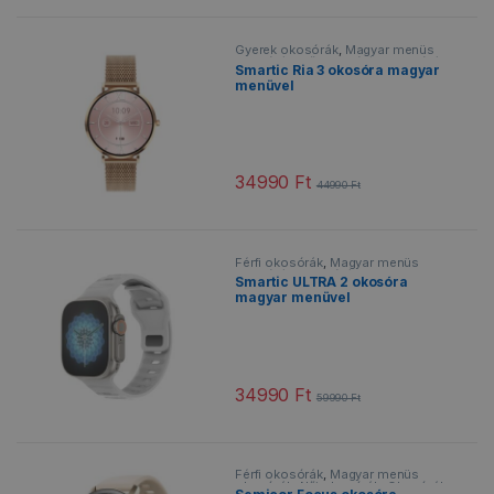
Gyerek okosórák
,
Magyar menüs
okosórák
,
Női okosórák
,
Okosórák
,
Smartic Ria 3 okosóra magyar
Vízálló okosórák
menüvel
34990
Ft
44990
Ft
Ennek a terméknek több variációja v
Férfi okosórák
,
Magyar menüs
okosórák
,
Okosórák
,
Sportos
Smartic ULTRA 2 okosóra
okosórák
,
Vízálló okosórák
magyar menüvel
34990
Ft
59990
Ft
Ennek a terméknek több variációja v
Férfi okosórák
,
Magyar menüs
okosórák
,
Női okosórák
,
Okosórák
,