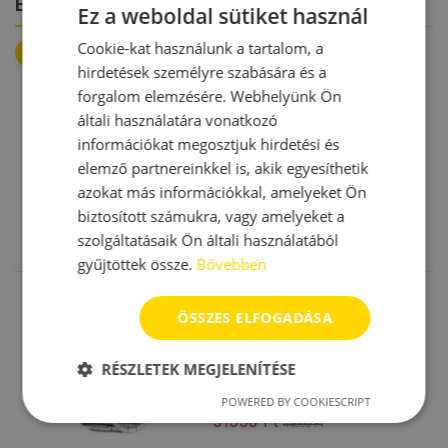
Ezeket rendelik sokan
Ez a weboldal sütiket használ
Cookie-kat használunk a tartalom, a
Top 6
hirdetések személyre szabására és a
forgalom elemzésére. Webhelyünk Ön
Gyerek okosórák
,
Magyar menüs
általi használatára vonatkozó
okosórák
,
Női okosórák
,
Okosórák
,
Smartic Ria 3 Pro okosóra
Vízálló okosórák
magyar menüvel
információkat megosztjuk hirdetési és
elemző partnereinkkel is, akik egyesíthetik
azokat más információkkal, amelyeket Ön
biztosított számukra, vagy amelyeket a
39990
Ft
49990
Ft
szolgáltatásaik Ön általi használatából
Ennek a terméknek több variációja v
gyűjtöttek össze.
Bővebben
Férfi okosórák
,
Magyar menüs
okosórák
,
Okosórák
,
Vízálló
ÖSSZES ELFOGADÁSA
Semicor Max 2 okosóra
okosórák
magyar menüs
RÉSZLETEK MEGJELENÍTÉSE
POWERED BY COOKIESCRIPT
31990
Ft
44990
Ft
Ennek a terméknek több variációja v