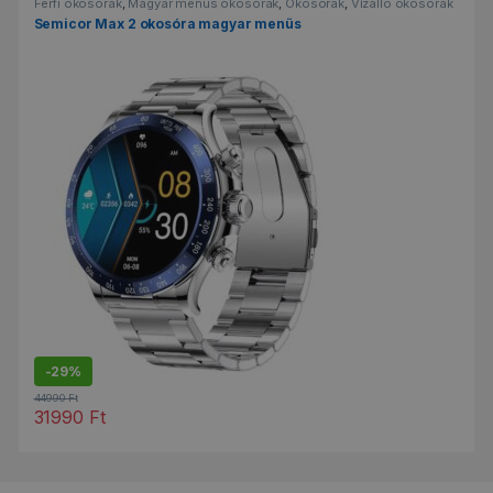
Férfi okosórák
,
Magyar menüs okosórák
,
Okosórák
,
Vízálló okosórák
Semicor Max 2 okosóra magyar menüs
-
29%
44990
Ft
31990
Ft
Ennek a terméknek több variációja van. A változatok a termékold