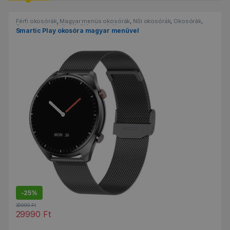
Férfi okosórák
,
Magyar menüs okosórák
,
Női okosórák
,
Okosórák
,
Sportos okosórák
,
Vízálló okosórák
Smartic Play okosóra magyar menüvel
-
25%
39990
Ft
29990
Ft
Ennek a terméknek több variációja van. A változatok a termékold