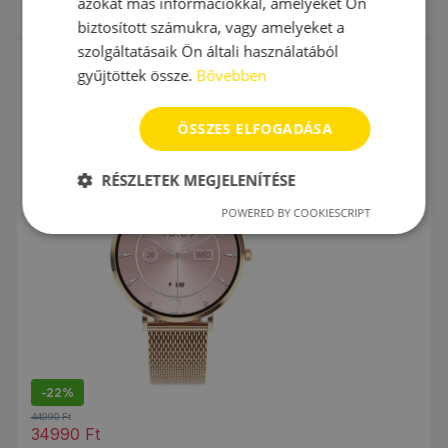
azokat más információkkal, amelyeket Ön
39990
Ft
Ennek a terméknek több variációja van. A változatok a termékold
biztosított számukra, vagy amelyeket a
szolgáltatásaik Ön általi használatából
Gyerek okosórák
,
Magyar menüs okosórák
,
Női okosórák
,
Okosórák
,
Vízálló okosórák
gyűjtöttek össze.
Bővebben
Smartic Ria 3 okosóra magyar menüvel
ÖSSZES ELFOGADÁSA
RÉSZLETEK MEGJELENÍTÉSE
POWERED BY COOKIESCRIPT
-
22%
44990
Ft
34990
Ft
Ennek a terméknek több variációja van. A változatok a termékold