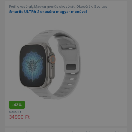
Férfi okosórák
,
Magyar menüs okosórák
,
Okosórák
,
Sportos
okosórák
,
Vízálló okosórák
Smartic ULTRA 2 okosóra magyar menüvel
-
42%
59990
Ft
34990
Ft
Ennek a terméknek több variációja van. A változatok a termékold