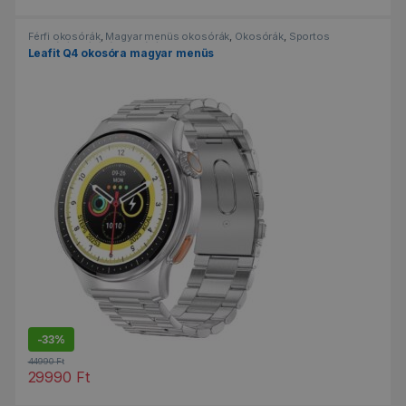
Férfi okosórák
,
Magyar menüs okosórák
,
Okosórák
,
Sportos
okosórák
,
Vízálló okosórák
Leafit Q4 okosóra magyar menüs
-
33%
44990
Ft
29990
Ft
Ennek a terméknek több variációja van. A változatok a termékold