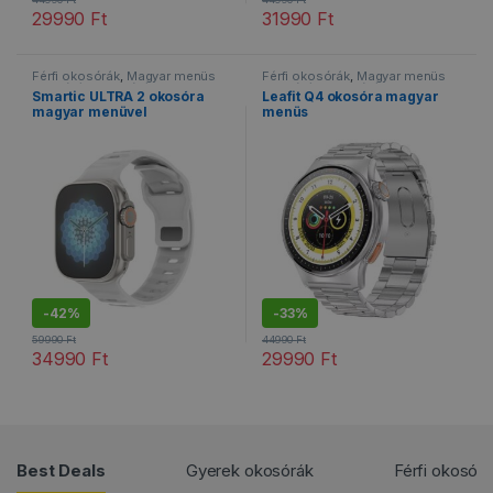
29990
Ft
31990
Ft
Ennek a terméknek több variációja van. A változatok a termékold
Ennek a terméknek több variáció
Férfi okosórák
,
Magyar menüs
Férfi okosórák
,
Magyar menüs
okosórák
,
Okosórák
,
Sportos
okosórák
,
Okosórák
,
Sportos
Smartic ULTRA 2 okosóra
Leafit Q4 okosóra magyar
okosórák
,
Vízálló okosórák
okosórák
,
Vízálló okosórák
magyar menüvel
menüs
-
42%
-
33%
59990
Ft
44990
Ft
34990
Ft
29990
Ft
Ennek a terméknek több variációja van. A változatok a termékold
Ennek a terméknek több variáció
Products Grid
Best Deals
Gyerek okosórák
Férfi okosór