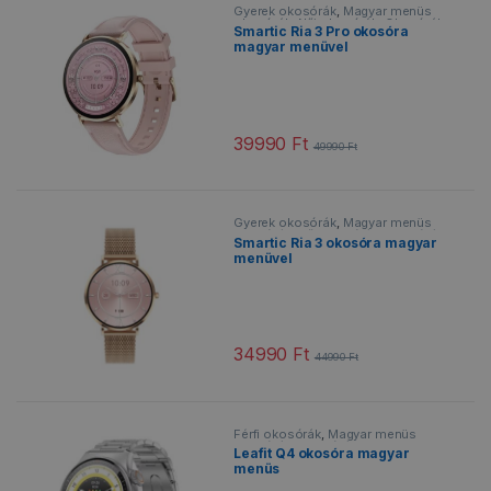
Gyerek okosórák
,
Magyar menüs
okosórák
,
Női okosórák
,
Okosórák
,
Smartic Ria 3 Pro okosóra
Vízálló okosórák
magyar menüvel
39990
Ft
49990
Ft
Ennek a terméknek több variációja v
Gyerek okosórák
,
Magyar menüs
okosórák
,
Női okosórák
,
Okosórák
,
Smartic Ria 3 okosóra magyar
Vízálló okosórák
menüvel
34990
Ft
44990
Ft
Ennek a terméknek több variációja v
Férfi okosórák
,
Magyar menüs
okosórák
,
Okosórák
,
Sportos
Leafit Q4 okosóra magyar
okosórák
,
Vízálló okosórák
menüs