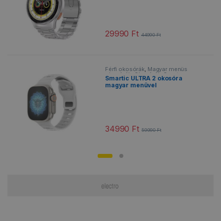
29990
Ft
44990
Ft
Ennek a terméknek több variációja v
Férfi okosórák
,
Magyar menüs
okosórák
,
Okosórák
,
Sportos
Smartic ULTRA 2 okosóra
okosórák
,
Vízálló okosórák
magyar menüvel
34990
Ft
59990
Ft
Ennek a terméknek több variációja v