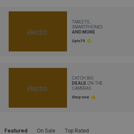
TABLETS,
SMARTPHONES
AND MORE
Upto
70
CATCH BIG
DEALS
ON THE
CAMERAS
Shop now
Featured
On Sale
Top Rated