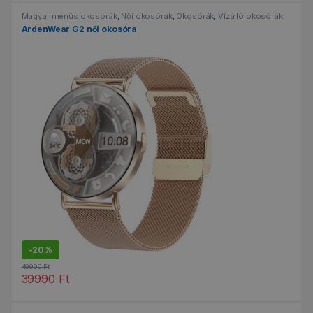
Magyar menüs okosórák
,
Női okosórák
,
Okosórák
,
Vízálló okosórák
ArdenWear G2 női okosóra
-
20%
49990
Ft
39990
Ft
Ennek a terméknek több variációja van. A változatok a termékold