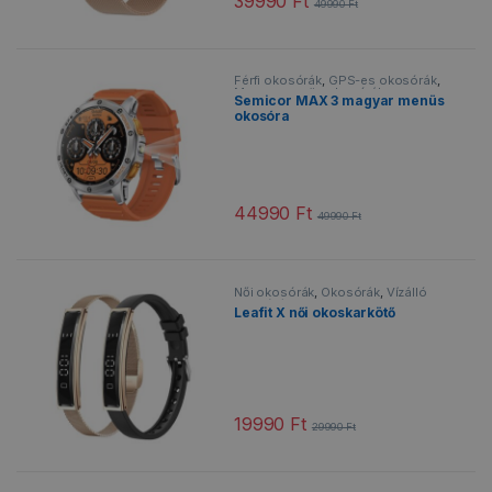
39990
Ft
49990
Ft
Ennek a terméknek több variációja v
Férfi okosórák
,
GPS-es okosórák
,
Magyar menüs okosórák
,
Semicor MAX 3 magyar menüs
Okosórák
,
Sportos okosórák
,
okosóra
Vízálló okosórák
44990
Ft
49990
Ft
Ennek a terméknek több variációja v
Női okosórák
,
Okosórák
,
Vízálló
okosórák
Leafit X női okoskarkötő
19990
Ft
29990
Ft
Ennek a terméknek több variációja v