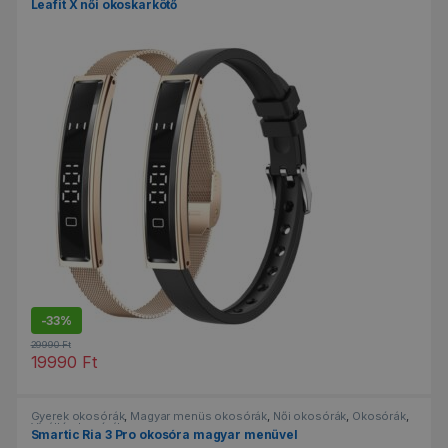
Leafit X női okoskarkötő
-
33%
29990
Ft
19990
Ft
Ennek a terméknek több variációja van. A változatok a termékold
Gyerek okosórák
,
Magyar menüs okosórák
,
Női okosórák
,
Okosórák
,
Vízálló okosórák
Smartic Ria 3 Pro okosóra magyar menüvel