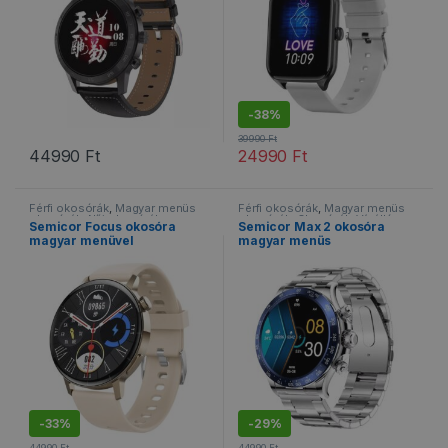
-
38%
39990
Ft
44990
Ft
24990
Ft
Ennek a terméknek több variációja van. A változatok a termékold
Ennek a terméknek több variáció
Férfi okosórák
,
Magyar menüs
Férfi okosórák
,
Magyar menüs
okosórák
,
Női okosórák
,
okosórák
,
Okosórák
,
Vízálló
Semicor Focus okosóra
Semicor Max 2 okosóra
Okosórák
,
Sportos okosórák
,
okosórák
magyar menüvel
magyar menüs
Vízálló okosórák
-
33%
-
29%
44990
Ft
44990
Ft