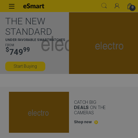
Skip to navigation
Skip to content
0
THE NEW
STANDARD
UNDER FAVORABLE SMARTWATCHES
FROM
$
99
749
Start Buying
CATCH BIG
DEALS
ON THE
CAMERAS
Shop now