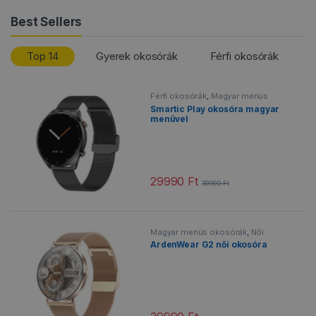
Best Sellers
Top 14
Gyerek okosórák
Férfi okosórák
Férfi okosórák
,
Magyar menüs
okosórák
,
Női okosórák
,
Okosórák
,
Smartic Play okosóra magyar
Sportos okosórák
,
Vízálló
menüvel
okosórák
29990
Ft
39990
Ft
Ennek a terméknek több variációja v
Magyar menüs okosórák
,
Női
okosórák
,
Okosórák
,
Vízálló
ArdenWear G2 női okosóra
okosórák