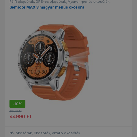
Férfi okosórák
,
GPS-es okosórák
,
Magyar menüs okosórák
,
Okosórák
,
Sportos okosórák
,
Vízálló okosórák
Semicor MAX 3 magyar menüs okosóra
-
10%
49990
Ft
44990
Ft
Ennek a terméknek több variációja van. A változatok a termékold
Női okosórák
,
Okosórák
,
Vízálló okosórák