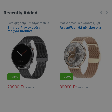
Recently Added
Férfi okosórák
,
Magyar menüs
Magyar menüs okosórák
,
Női
okosórák
,
Női okosórák
,
okosórák
,
Okosórák
,
Vízálló
Smartic Play okosóra
ArdenWear G2 női okosóra
Okosórák
,
Sportos okosórák
,
okosórák
magyar menüvel
Vízálló okosórák
-
25%
-
20%
29990
Ft
39990
Ft
39990
Ft
49990
Ft
Ennek a terméknek több variációja van. A változatok a termékold
Ennek a terméknek több variáció