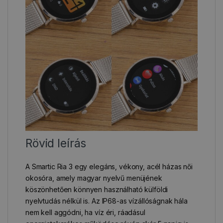
Rövid leírás
A Smartic Ria 3 egy elegáns, vékony, acél házas női
okosóra, amely magyar nyelvű menüjének
köszönhetően könnyen használható külföldi
nyelvtudás nélkül is. Az IP68-as vízállóságnak hála
nem kell aggódni, ha víz éri, ráadásul