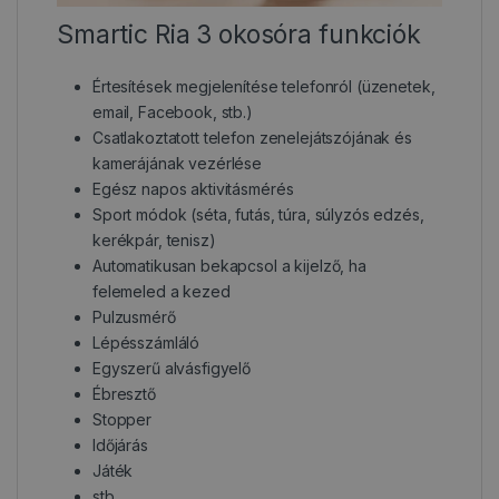
Smartic Ria 3 okosóra funkciók
Értesítések megjelenítése telefonról (üzenetek,
email, Facebook, stb.)
Csatlakoztatott telefon zenelejátszójának és
kamerájának vezérlése
Egész napos aktivitásmérés
Sport módok (séta, futás, túra, súlyzós edzés,
kerékpár, tenisz)
Automatikusan bekapcsol a kijelző, ha
felemeled a kezed
Pulzusmérő
Lépésszámláló
Egyszerű alvásfigyelő
Ébresztő
Stopper
Időjárás
Játék
stb.