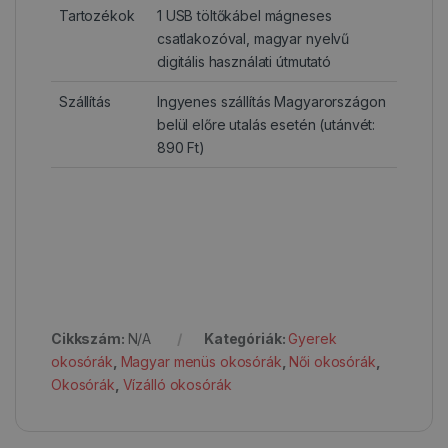
Tartozékok
1 USB töltőkábel mágneses
csatlakozóval, magyar nyelvű
digitális használati útmutató
Szállítás
Ingyenes szállítás Magyarországon
belül előre utalás esetén (utánvét:
890 Ft)
Cikkszám:
N/A
Kategóriák:
Gyerek
okosórák
,
Magyar menüs okosórák
,
Női okosórák
,
Okosórák
,
Vízálló okosórák