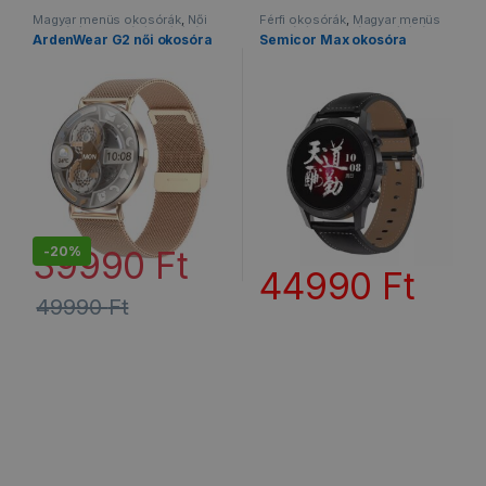
Magyar menüs okosórák
,
Női
Férfi okosórák
,
Magyar menüs
okosórák
,
Okosórák
,
Vízálló
okosórák
,
Okosórák
,
Vízálló
ArdenWear G2 női okosóra
Semicor Max okosóra
okosórák
okosórák
-
20%
39990
Ft
44990
Ft
49990
Ft
Ennek a terméknek több variációja van. A változatok a termékold
Ennek a terméknek több variáció