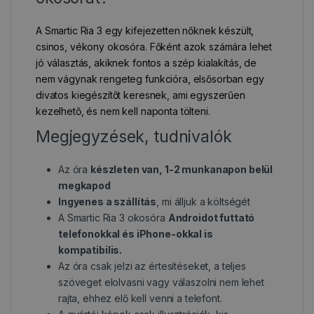
A Smartic Ria 3 egy kifejezetten nőknek készült,
csinos, vékony okosóra. Főként azok számára lehet
jó választás, akiknek fontos a szép kialakítás, de
nem vágynak rengeteg funkcióra, elsősorban egy
divatos kiegészítőt keresnek, ami egyszerűen
kezelhető, és nem kell naponta tölteni.
Megjegyzések, tudnivalók
Az óra
készleten van, 1-2 munkanapon belül
megkapod
Ingyenes a szállítás
, mi álljuk a költségét
A Smartic Ria 3 okosóra
Androidot futtató
telefonokkal és iPhone-okkal is
kompatibilis.
Az óra csak jelzi az értesítéseket, a teljes
szöveget elolvasni vagy válaszolni nem lehet
rajta, ehhez elő kell venni a telefont.