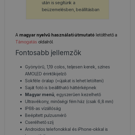
után is segítünk a
beüzemelésben, beállításban
A
magyar nyelvű használati útmutató
letölthető a
Támogatás
oldalról.
Fontosabb jellemzők
Gyönyörű, 1,19 colos, teljesen kerek, színes
AMOLED érintőkijelző
Sokféle óralap (+újakat is lehet letölteni)
Saját fotó is beállítható háttérképnek
Magyar menü
, egyszerűen kezelhető
Ultravékony, minőségi fém ház (csak 6,8 mm)
IP68-as vízállóság
Beépített pulzusmérő
Cserélhető szíj
Androidos telefonokkal és iPhone-okkal is