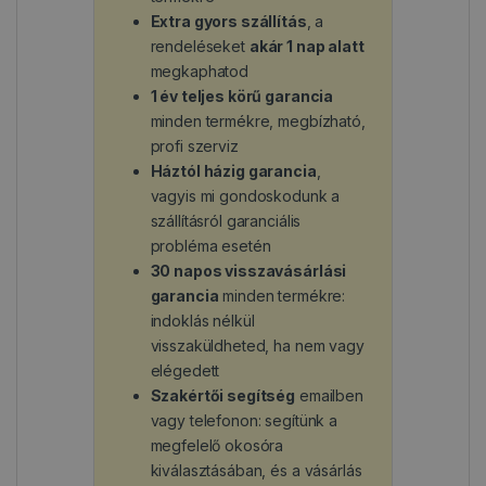
Extra gyors szállítás
, a
rendeléseket
akár 1 nap alatt
megkaphatod
1 év teljes körű garancia
minden termékre, megbízható,
profi szerviz
Háztól házig garancia
,
vagyis mi gondoskodunk a
szállításról garanciális
probléma esetén
30 napos visszavásárlási
garancia
minden termékre:
indoklás nélkül
visszaküldheted, ha nem vagy
elégedett
Szakértői segítség
emailben
vagy telefonon: segítünk a
megfelelő okosóra
kiválasztásában, és a vásárlás