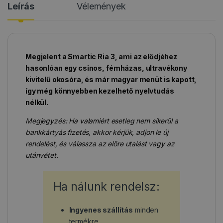
Leírás
Vélemények
Megjelent a Smartic Ria 3, ami az elődjéhez
hasonlóan egy csinos, fémházas, ultravékony
kivitelű okosóra, és már magyar menüt is kapott,
így még könnyebben kezelhető nyelvtudás
nélkül.
Megjegyzés: Ha valamiért esetleg nem sikerül a
bankkártyás fizetés, akkor kérjük, adjon le új
rendelést, és válassza az előre utalást vagy az
utánvétet.
Ha nálunk rendelsz:
Ingyenes szállítás
minden
termékre