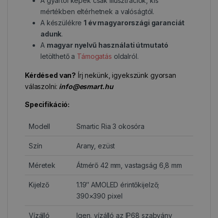
A gyártói képek csak illusztrációk, kis
mértékben eltérhetnek a valóságtól.
A készülékre
1 év magyarországi garanciát
adunk
.
A
magyar nyelvű használati útmutató
letölthető a
Támogatás
oldalról.
Kérdésed van?
Írj nekünk, igyekszünk gyorsan
válaszolni:
info@esmart.hu
Specifikáció:
Modell
Smartic Ria 3 okosóra
Szín
Arany, ezüst
Méretek
Átmérő 42 mm, vastagság 6,8 mm
Kijelző
1.19″ AMOLED érintőkijelző;
390×390 pixel
Vízálló
Igen, vízálló az IP68 szabvány