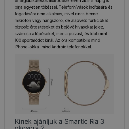
energiatakarékos működése révén akár 5 napig is
bírja egyetlen töltéssel. Telefonhívások indítására és
fogadására nem alkalmas, mivel nincs benne
mikrofon vagy hangszóró, de alapvető funkciókat
biztosít: értesítéseket és bejövő hívásokat jelez,
számolja a lépéseket, méri a pulzust, és több mint
100 sportmódot kínál. Az óra kompatibilis mind
iPhone-okkal, mind Android telefonokkal.
Kinek ajánljuk a Smartic Ria 3
okosórát?