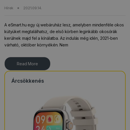
Hírek
2021.09.14.
A eSmart.hu egy új webáruház lesz, amelyben mindenféle okos
kütyüket megtalálhatsz, de első körben leginkább okosórák
kerülnek majd fel a kínálatba. Az indulás még idén, 2021-ben
várható, október környékén. Nem
Read More
Árcsökkenés