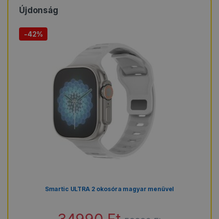
Újdonság
-
42%
Smartic ULTRA 2 okosóra magyar menüvel
34990
Ft