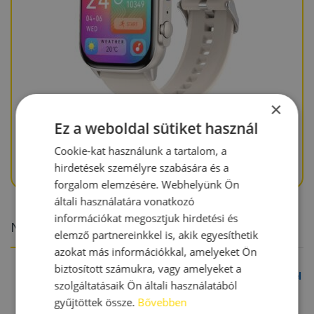
×
Ez a weboldal sütiket használ
ArdenWear Go 2 okosóra magyar menüvel
Cookie-kat használunk a tartalom, a
hirdetések személyre szabására és a
forgalom elemzésére. Webhelyünk Ön
általi használatára vonatkozó
információkat megosztjuk hirdetési és
Népszerű termékek
elemző partnereinkkel is, akik egyesíthetik
azokat más információkkal, amelyeket Ön
biztosított számukra, vagy amelyeket a
Semicor Nova 4G-s gyerek okosóra GPS-szel
szolgáltatásaik Ön általi használatából
gyűjtöttek össze.
Bővebben
39990
Ft
49990
Ft